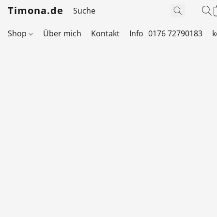
Timona.de
Shop
Über mich
Kontakt
Info
0176 72790183
k