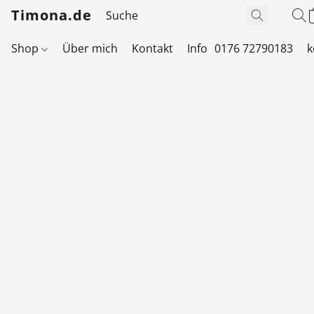
Timona.de
Shop
Über mich
Kontakt
Info
0176 72790183
k