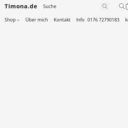
Timona.de
Shop
Über mich
Kontakt
Info
0176 72790183
k