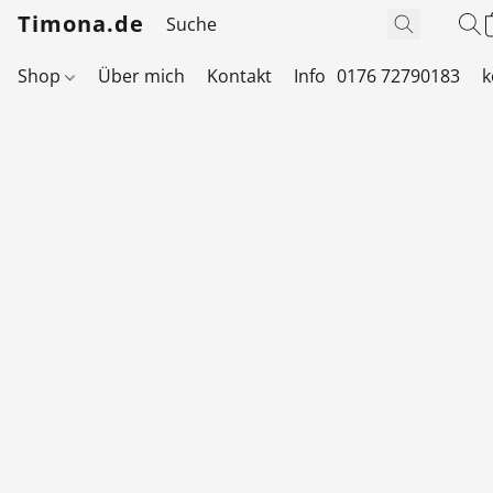
Timona.de
Shop
Über mich
Kontakt
Info
0176 72790183
k