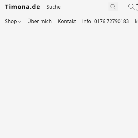
Timona.de
Shop
Über mich
Kontakt
Info
0176 72790183
k