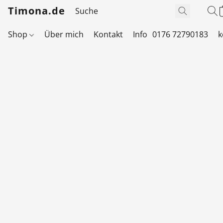
Timona.de
Shop
Über mich
Kontakt
Info
0176 72790183
k