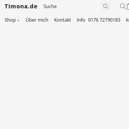
Timona.de
Shop
Über mich
Kontakt
Info
0176 72790183
k