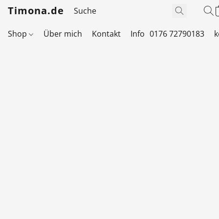
Timona.de
Shop
Über mich
Kontakt
Info
0176 72790183
k