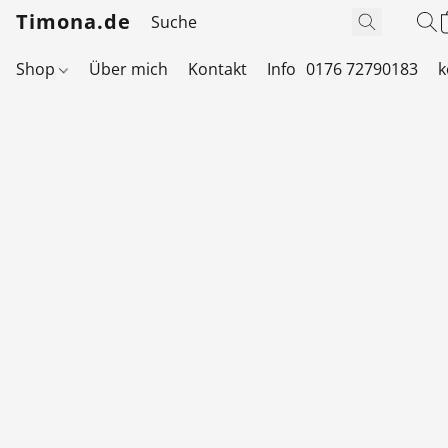
Timona.de
Shop
Über mich
Kontakt
Info
0176 72790183
k