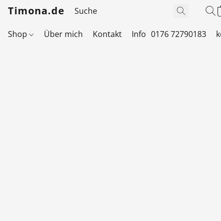
Timona.de
Shop
Über mich
Kontakt
Info
0176 72790183
k