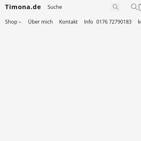
Timona.de
Shop
Über mich
Kontakt
Info
0176 72790183
k