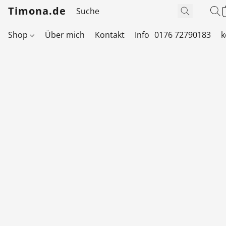
Timona.de
Shop
Über mich
Kontakt
Info
0176 72790183
k