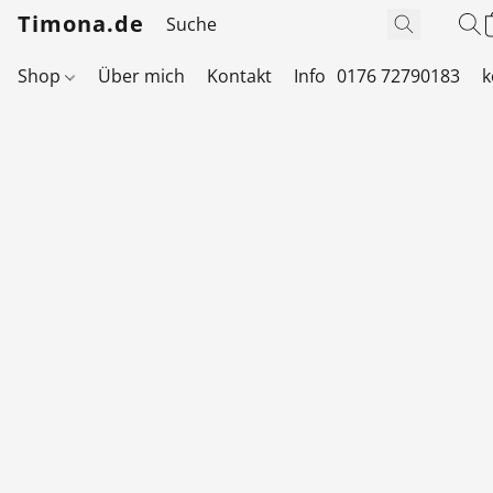
Timona.de
Shop
Über mich
Kontakt
Info
0176 72790183
k