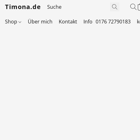
Timona.de
Shop
Über mich
Kontakt
Info
0176 72790183
k