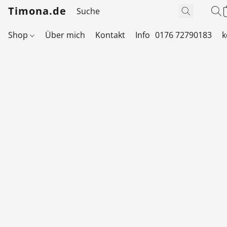
Timona.de
Shop
Über mich
Kontakt
Info
0176 72790183
k