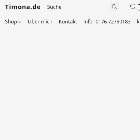
Timona.de
Shop
Über mich
Kontakt
Info
0176 72790183
k