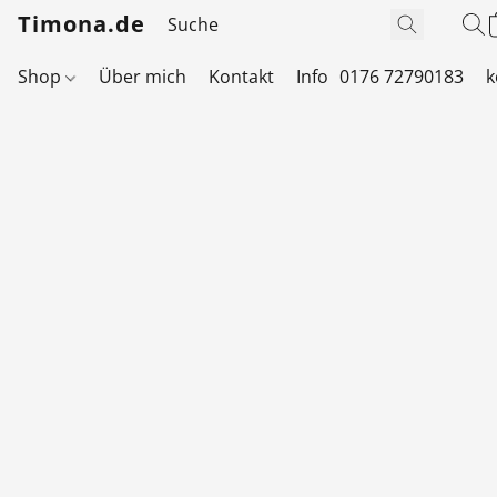
Timona.de
Shop
Über mich
Kontakt
Info
0176 72790183
k