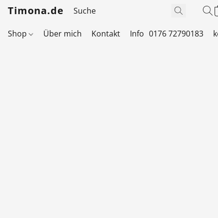
Timona.de
Shop
Über mich
Kontakt
Info
0176 72790183
k