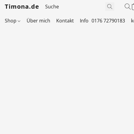
Timona.de
Shop
Über mich
Kontakt
Info
0176 72790183
k