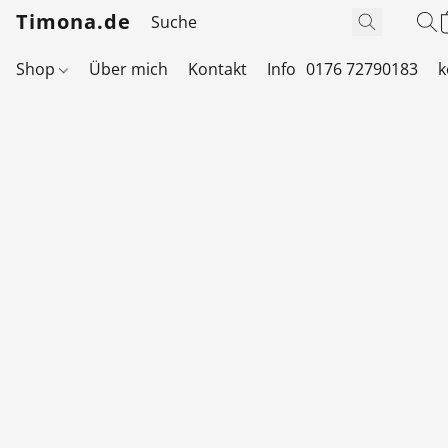
Timona.de
Shop
Über mich
Kontakt
Info
0176 72790183
k