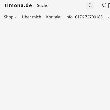
Timona.de
Shop
Über mich
Kontakt
Info
0176 72790183
k