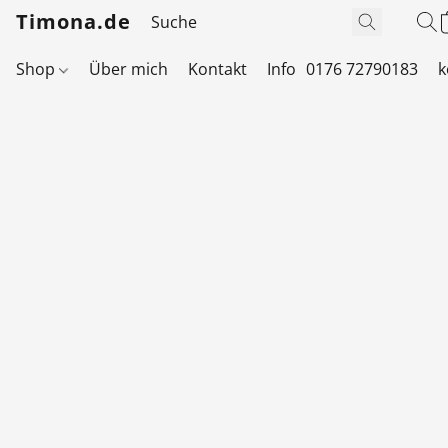
Timona.de
Shop
Über mich
Kontakt
Info
0176 72790183
k