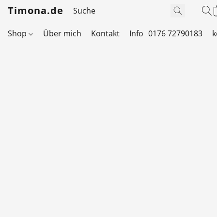
Timona.de
Shop
Über mich
Kontakt
Info
0176 72790183
k