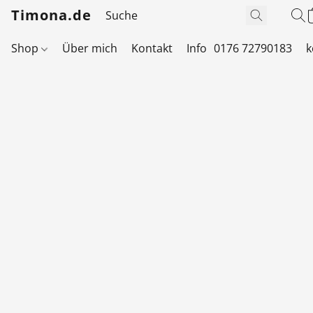
Timona.de
Shop
Über mich
Kontakt
Info
0176 72790183
k