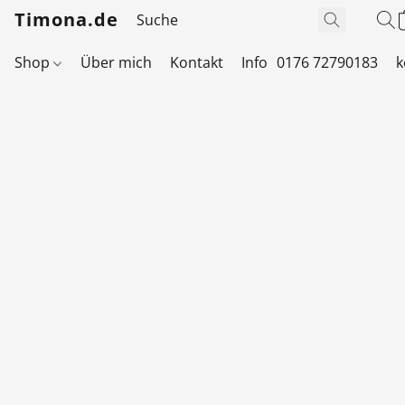
Timona.de
Shop
Über mich
Kontakt
Info
0176 72790183
k