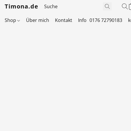
Timona.de
Shop
Über mich
Kontakt
Info
0176 72790183
k