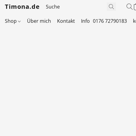
Timona.de
Shop
Über mich
Kontakt
Info
0176 72790183
k