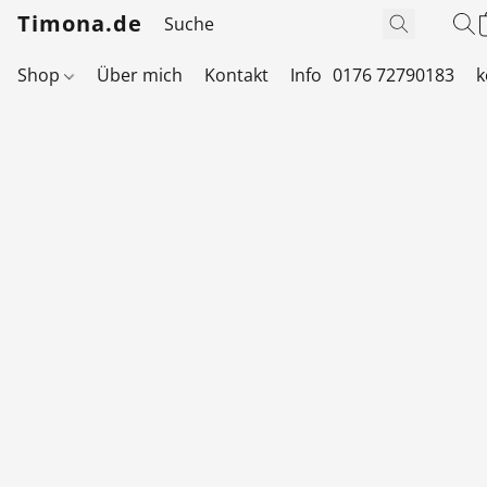
Timona.de
Shop
Über mich
Kontakt
Info
0176 72790183
k