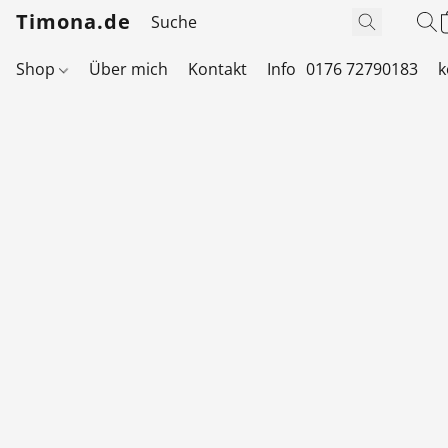
Timona.de
Shop
Über mich
Kontakt
Info
0176 72790183
k