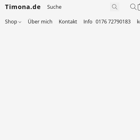
Timona.de
Shop
Über mich
Kontakt
Info
0176 72790183
k