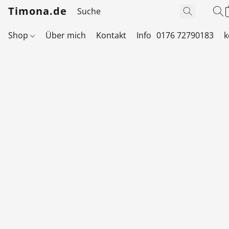
Timona.de
Shop
Über mich
Kontakt
Info
0176 72790183
k