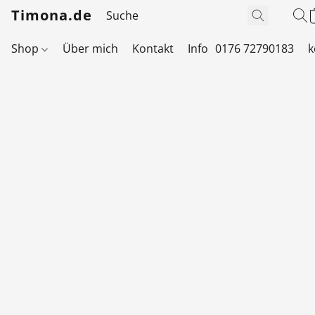
Timona.de
Shop
Über mich
Kontakt
Info
0176 72790183
k