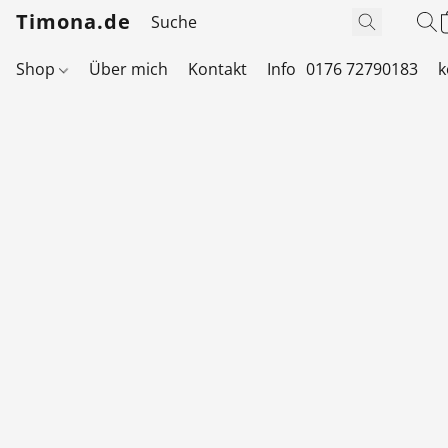
Timona.de
Shop
Über mich
Kontakt
Info
0176 72790183
k