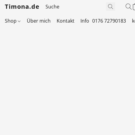
Timona.de
Shop
Über mich
Kontakt
Info
0176 72790183
k