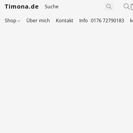
Timona.de
Shop
Über mich
Kontakt
Info
0176 72790183
k