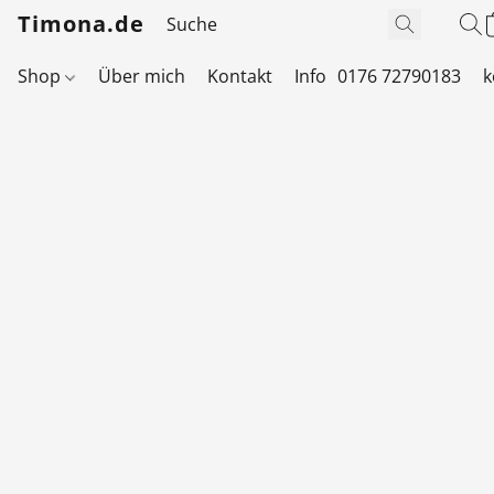
Timona.de
Shop
Über mich
Kontakt
Info
0176 72790183
k