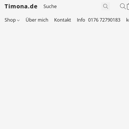
Timona.de
Shop
Über mich
Kontakt
Info
0176 72790183
k