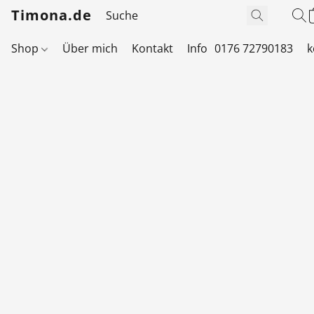
Timona.de
Shop
Über mich
Kontakt
Info
0176 72790183
k