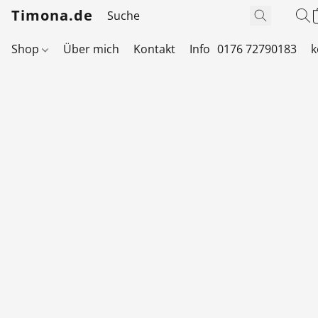
Timona.de
Shop
Über mich
Kontakt
Info
0176 72790183
k