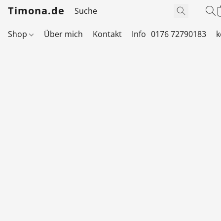
Timona.de
Shop
Über mich
Kontakt
Info
0176 72790183
k