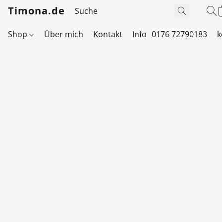
Timona.de
Shop
Über mich
Kontakt
Info
0176 72790183
k