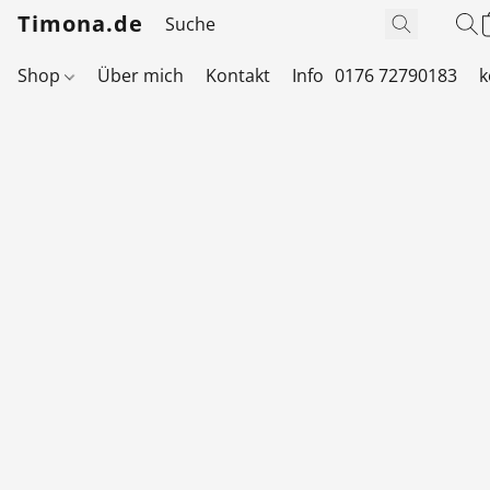
Timona.de
Shop
Über mich
Kontakt
Info
0176 72790183
k