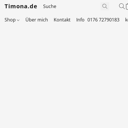
Timona.de
Shop
Über mich
Kontakt
Info
0176 72790183
k